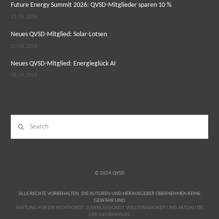
Future Energy Summit 2026: QVSD-Mitglieder sparen 10 %
11.06.2026
Neues QVSD-Mitglied: Solar-Lotsen
10.06.2026
Neues QVSD-Mitglied: Energieglück AI
08.04.2026
Search
© 2024 QVSD
ALLE RECHTE VORBEHALTEN. DIE AUTOREN UND HERAUSGEBER ÜBERNEHMEN KEINE
GEWÄHR UND
RELAISVIH12
HAFTUNG FÜR DIE RICHTIGKEIT, ZUVERLÄSSIGKEIT, VOLLSTÄNDIGKEIT UND AKTUALITÄT
DER INFORMATION.