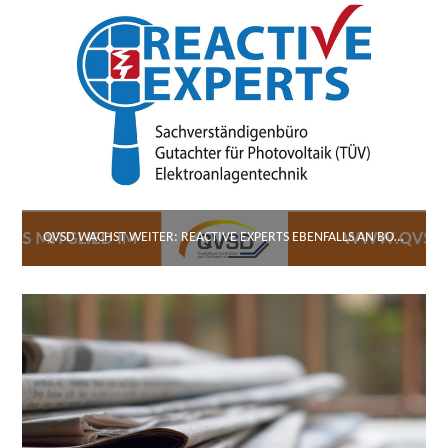
QVSD WÄCHST WEITER: REACTIVE EXPERTS EBENFALLS AN BORD