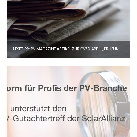
LESETIPP: PV MAGAZINE ARTIKEL ZUR QVSD-APP – „PRÜFUNG IMMER NACH DEM AKTUELLEN STAND DER TECHNIK“