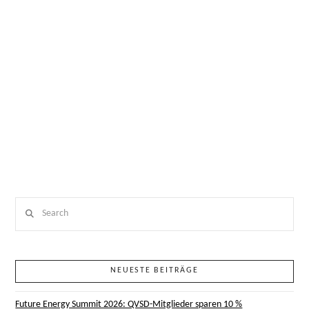
QVSD LÄDT ZUM BUSINESS BREAKFAST IM RAHMEN DER INTERSOLAR EUROPE
Search
NEUESTE BEITRÄGE
Future Energy Summit 2026: QVSD-Mitglieder sparen 10 %