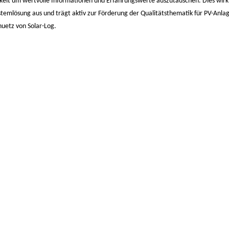
keit um wertvolle Informationen und Erfahrungswerte auszutauschen. Dies wirk
Systemlösung aus und trägt aktiv zur Förderung der Qualitätsthematik für PV-Anla
huetz von Solar-Log.