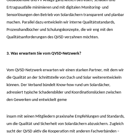
nyon-
Gebäudehülle und PV-Anlage ganzheitlich betreuen, Schäden und
cabinet-
Ertragsausfälle minimieren und mit digitalen Monitoring- und
monney
Sensorlösungen den Betrieb von Solardächern transparent und planbar
machen. Parallel dazu entwickeln wir interne Qualitätsstandards,
Prozesshandbücher und Schulungskonzepte, die wir eng mit den
Qualitätsanforderungen des QVSD verzahnen möchten.
3. Was erwartem Sie vom QVSD-Netzwerk?
Vom QVSD-Netzwerk erwarten wir einen starken Partner, mit dem wir
die Qualität an der Schnittstelle von Dach und Solar weiterentwickeln
können. Der Verband bündelt Know-how rund um Solardächer,
adressiert typische Schadensbilder und Koordinationslücken zwischen
den Gewerken und entwickelt geme
relaisvih12
insam mit seinen Mitgliedern praxisnahe Empfehlungen und Standards,
um die Qualität und Sicherheit von Solardächern abzusichern. Zugleich
sucht der QVSD aktiv die Kooperation mit anderen Fachverbänden –