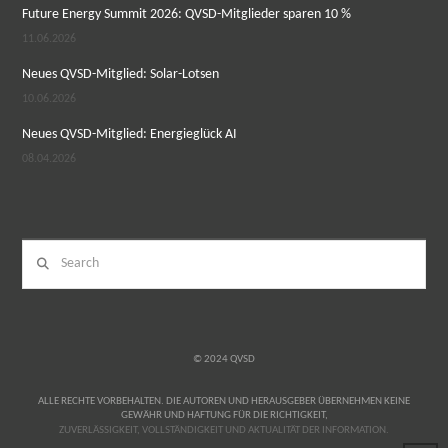
Future Energy Summit 2026: QVSD-Mitglieder sparen 10 %
11.06.2026
Neues QVSD-Mitglied: Solar-Lotsen
10.06.2026
Neues QVSD-Mitglied: Energieglück AI
08.04.2026
Search
© 2024 QVSD
ALLE RECHTE VORBEHALTEN. DIE AUTOREN UND HERAUSGEBER ÜBERNEHMEN KEINE
GEWÄHR UND HAFTUNG FÜR DIE RICHTIGKEIT,
RELAISVIH12
ZUVERLÄSSIGKEIT, VOLLSTÄNDIGKEIT UND AKTUALITÄT DER INFORMATION.