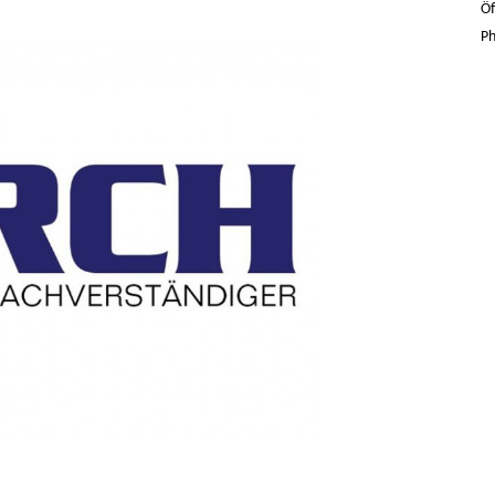
Öf
Ph