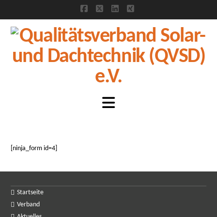
Facebook
X
LinkedIn
XING
Navigation
[ninja_form id=4]
Startseite
Verband
Aktuelles