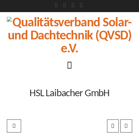
Facebook
X
LinkedIn
XING
Navigation
HSL Laibacher GmbH