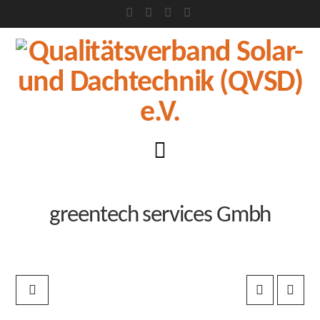
Facebook
X
LinkedIn
XING
Navigation
greentech services Gmbh