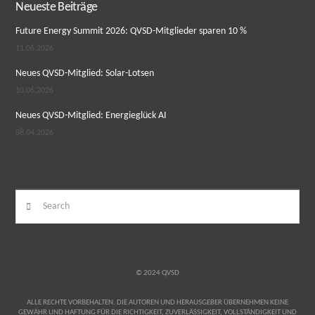
Neueste Beiträge
Future Energy Summit 2026: QVSD-Mitglieder sparen 10 %
11.06.2026
Neues QVSD-Mitglied: Solar-Lotsen
10.06.2026
Neues QVSD-Mitglied: Energieglück AI
08.04.2026
Search
© 2024 QVSD
ALLE RECHTE VORBEHALTEN. DIE AUTOREN UND HERAUSGEBER ÜBERNEHMEN KEINE
GEWÄHR UND HAFTUNG FÜR DIE RICHTIGKEIT, ZUVERLÄSSIGKEIT, VOLLSTÄNDIGKEIT UND