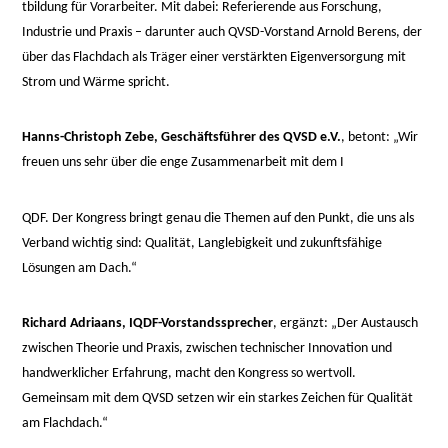
osteopathe-
tbildung für Vorarbeiter. Mit dabei: Referierende aus Forschung,
nyon-
Industrie und Praxis – darunter auch QVSD-Vorstand Arnold Berens, der
cabinet-
über das Flachdach als Träger einer verstärkten Eigenversorgung mit
monney
Strom und Wärme spricht.
Hanns-Christoph Zebe, Geschäftsführer des QVSD e.V.
, betont: „Wir
freuen uns sehr über die enge Zusammenarbeit mit dem I
relaisvih12
QDF. Der Kongress bringt genau die Themen auf den Punkt, die uns als
Verband wichtig sind: Qualität, Langlebigkeit und zukunftsfähige
Lösungen am Dach.“
Richard Adriaans, IQDF-Vorstandssprecher
, ergänzt: „Der Austausch
zwischen Theorie und Praxis, zwischen technischer Innovation und
handwerklicher Erfahrung, macht den Kongress so wertvoll.
Gemeinsam mit dem QVSD setzen wir ein starkes Zeichen für Qualität
am Flachdach.“